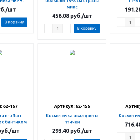
ивка ЧЕРН.
большлй 15*8 см стразы
11*6 
микс
б.
/шт
191.2
456.08
руб.
/шт
В корзину
В корзину
: 62-167
Артикул: 62-156
Артику
Косметичка овал цветы
Косметич
 с бантиком
птички
716.4
уб.
/шт
293.40
руб.
/шт