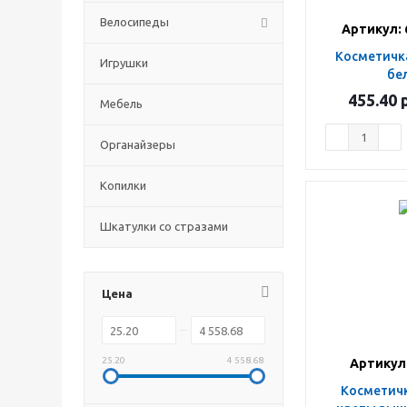
Велосипеды
Артикул: 
Косметичка 3 шт этно
Игрушки
бе
455.40
р
Мебель
Органайзеры
Копилки
Шкатулки со стразами
Цена
25.20
4 558.68
Артикул:
Косметичка н-р 3 шт