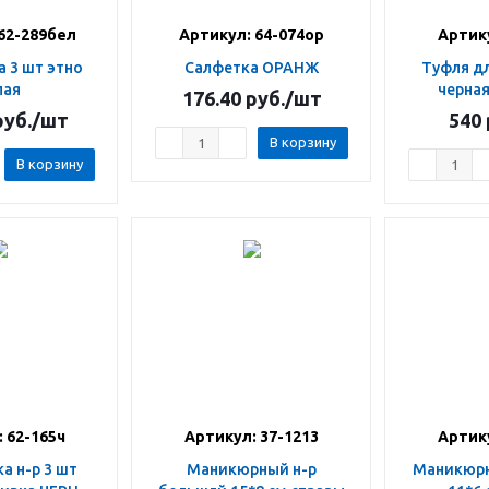
62-289бел
Артикул: 64-074ор
Артику
Салфетка ОРАНЖ
Туфля для украшений
лая
черная
176.40
руб.
/шт
уб.
/шт
540
В корзину
В корзину
 62-165ч
Артикул: 37-1213
Артику
Маникюрный н-р
Маникюрный н-р малый