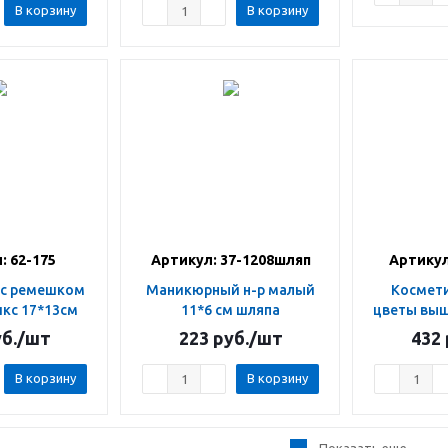
В корзину
В корзину
: 62-175
Артикул: 37-1208шляп
Артикул
Маникюрный н-р малый
Косметичка н-р 3 шт
кс 17*13см
11*6 см шляпа
цветы вы
б.
/шт
223
руб.
/шт
432
В корзину
В корзину